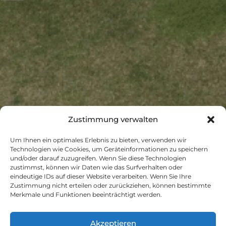
o
g
o
r
k
a
m
Zustimmung verwalten
Um Ihnen ein optimales Erlebnis zu bieten, verwenden wir
Technologien wie Cookies, um Geräteinformationen zu speichern
und/oder darauf zuzugreifen. Wenn Sie diese Technologien
zustimmst, können wir Daten wie das Surfverhalten oder
eindeutige IDs auf dieser Website verarbeiten. Wenn Sie Ihre
Zustimmung nicht erteilen oder zurückziehen, können bestimmte
Merkmale und Funktionen beeinträchtigt werden.
Akzeptieren